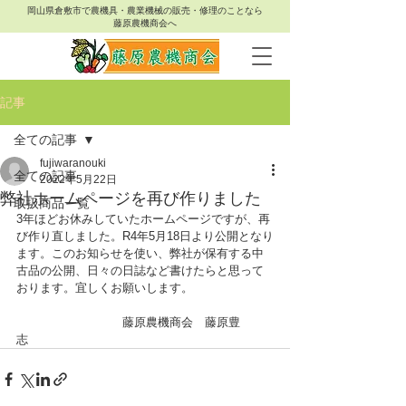
岡山県倉敷市で農機具・農業機械の販売・修理のことなら
藤原農機商会へ
記事
全ての記事
fujiwaranouki
全ての記事
2022年5月22日
弊社ホームページを再び作りました
取扱商品一覧
3年ほどお休みしていたホームページですが、再
び作り直しました。R4年5月18日より公開となり
ます。このお知らせを使い、弊社が保有する中
古品の公開、日々の日誌など書けたらと思って
おります。宜しくお願いします。
　　　　　　　　　藤原農機商会　藤原豊
志　　